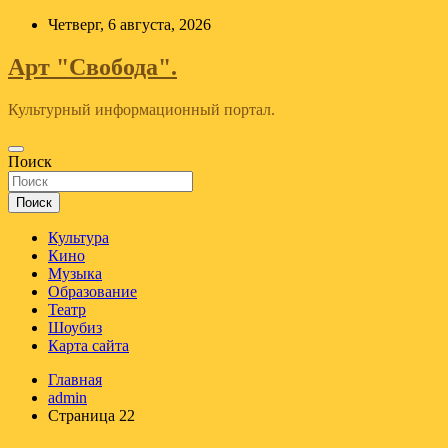
Перейти
Четверг, 6 августа, 2026
к
содержимому
Арт "Свобода".
Культурный информационный портал.
Поиск
Поиск
Культура
Кино
Музыка
Образование
Театр
Шоубиз
Карта сайта
Главная
admin
Страница 22