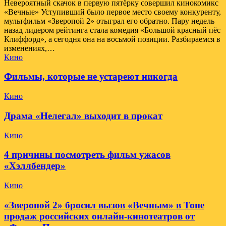
Невероятный скачок в первую пятёрку совершил кинокомикс
«Вечные» Уступивший было первое место своему конкуренту,
мультфильм «Зверопой 2» отыграл его обратно. Пару недель
назад лидером рейтинга стала комедия «Большой красный пёс
Клиффорд», а сегодня она на восьмой позиции. Разбираемся в
изменениях,…
Кино
Фильмы, которые не устареют никогда
Кино
Драма «Нелегал» выходит в прокат
Кино
4 причины посмотреть фильм ужасов
«Хэллбендер»
Кино
«Зверопой 2» бросил вызов «Вечным» в Топе
продаж российских онлайн-кинотеатров от