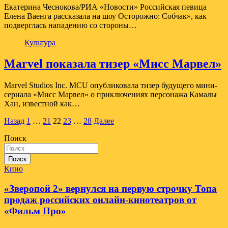
Екатерина Чеснокова/РИА «Новости» Российская певица
Елена Ваенга рассказала на шоу Осторожно: Собчак», как
подверглась нападению со стороны…
Культура
Marvel показала тизер «Мисс Марвел»
Marvel Studios Inc. MCU опубликовала тизер будущего мини-
сериала «Мисс Марвел» о приключениях персонажа Камалы
Хан, известной как…
Пагинация
Назад
1
…
21
22
23
…
28
Далее
записей
Поиск
Поиск
Кино
«Зверопой 2» вернулся на первую строчку Топа
продаж российских онлайн-кинотеатров от
«Фильм Про»