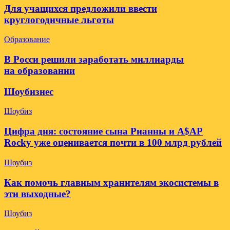
Для учащихся предложили ввести
круглогодичные льготы
Образование
В Росси решили заработать миллиарды
на образовании
Шоубизнес
Шоубиз
Цифра дня: состояние сына Рианны и A$AP
Rocky уже оценивается почти в 100 млрд рублей
Шоубиз
Как помочь главным хранителям экосистемы в
эти выходные?
Шоубиз