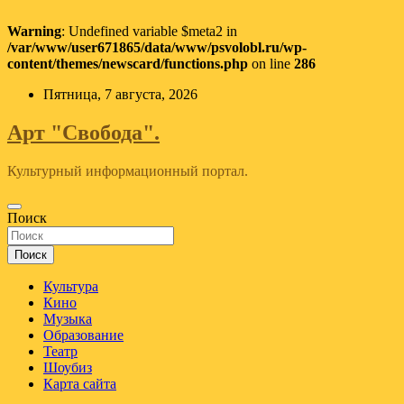
Warning
: Undefined variable $meta2 in
/var/www/user671865/data/www/psvolobl.ru/wp-
content/themes/newscard/functions.php
on line
286
Перейти
Пятница, 7 августа, 2026
к
содержимому
Арт "Свобода".
Культурный информационный портал.
Поиск
Поиск
Культура
Кино
Музыка
Образование
Театр
Шоубиз
Карта сайта