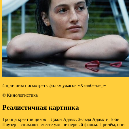
4 причины посмотреть фильм ужасов «Хэллбендер»
© Кинологистика
Реалистичная картинка
Троица креативщиков – Джон Адамс, Зельда Адамс и Тоби
Поузер – снимают вместе уже не первый фильм. Причём, они