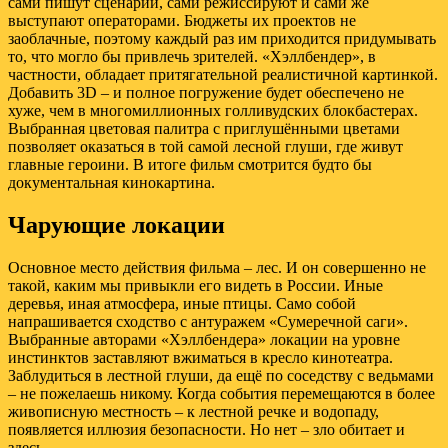
сами пишут сценарии, сами режиссируют и сами же
выступают операторами. Бюджеты их проектов не
заоблачные, поэтому каждый раз им приходится придумывать
то, что могло бы привлечь зрителей. «Хэллбендер», в
частности, обладает притягательной реалистичной картинкой.
Добавить 3D – и полное погружение будет обеспечено не
хуже, чем в многомиллионных голливудских блокбастерах.
Выбранная цветовая палитра с приглушёнными цветами
позволяет оказаться в той самой лесной глуши, где живут
главные героини. В итоге фильм смотрится будто бы
документальная кинокартина.
Чарующие локации
Основное место действия фильма – лес. И он совершенно не
такой, каким мы привыкли его видеть в России. Иные
деревья, иная атмосфера, иные птицы. Само собой
напрашивается сходство с антуражем «Сумеречной саги».
Выбранные авторами «Хэллбендера» локации на уровне
инстинктов заставляют вжиматься в кресло кинотеатра.
Заблудиться в лестной глуши, да ещё по соседству с ведьмами
– не пожелаешь никому. Когда события перемещаются в более
живописную местность – к лестной речке и водопаду,
появляется иллюзия безопасности. Но нет – зло обитает и
здесь.