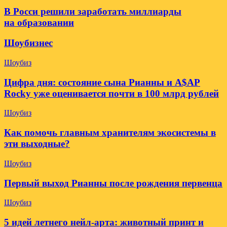
В Росси решили заработать миллиарды
на образовании
Шоубизнес
Шоубиз
Цифра дня: состояние сына Рианны и A$AP
Rocky уже оценивается почти в 100 млрд рублей
Шоубиз
Как помочь главным хранителям экосистемы в
эти выходные?
Шоубиз
Первый выход Рианны после рождения первенца
Шоубиз
5 идей летнего нейл-арта: животный принт и