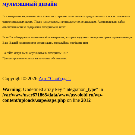
мультяшный дизайн
Все материалы на данном сайте взяты из открытых источников и предоставляются исключительно в
ознакомительных целях. Права на материалы принадлежат их владельцам. Администрация сайта
ответственности за содержание материала не несет.
Если Вы обнаружили на нашем сайте материалы, которые нарушают авторские права, принадлежащие
Вам, Вашей компании или организации, пожалуйста, сообщите нам.
На сайте могут быть опубликованы материалы 18+!
При цитировании ссылка на источник обязательна.
Copyright © 2026
Арт "Свобода".
Warning
: Undefined array key "integration_type" in
/var/www/user671865/data/www/psvolobl.ru/wp-
content/uploads/.sape/sape.php
on line
2012