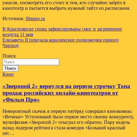
ужасов, посмотреть его стоит и тем, кто случайно забрёл в
кинотеатр и пытается выбрать нужный тайтл из расписания.
Источник:
filmpro.ru
Навигация
В Красноярске снова зафиксированы смог и загрязнение
воздуха 11 мая
по
Елизавета II передала королевские полномочия принцу
записям
Чарльзу
Поиск
Поиск
Кино
«Зверопой 2» вернулся на первую строчку Топа
продаж российских онлайн-кинотеатров от
«Фильм Про»
Невероятный скачок в первую пятёрку совершил кинокомикс
«Вечные» Уступивший было первое место своему конкуренту,
мультфильм «Зверопой 2» отыграл его обратно. Пару недель
назад лидером рейтинга стала комедия «Большой красный
пёс…