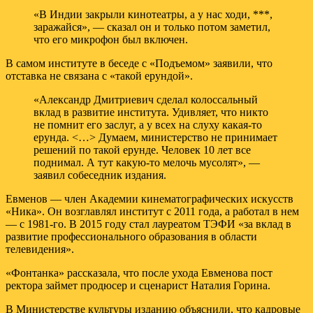
«В Индии закрыли кинотеатры, а у нас ходи, ***,
заражайся», — сказал он и только потом заметил,
что его микрофон был включен.
В самом институте в беседе с «Подъемом» заявили, что
отставка не связана с «такой ерундой».
«Александр Дмитриевич сделал колоссальный
вклад в развитие института. Удивляет, что никто
не помнит его заслуг, а у всех на слуху какая-то
ерунда. <…> Думаем, министерство не принимает
решений по такой ерунде. Человек 10 лет все
поднимал. А тут какую-то мелочь мусолят», —
заявил собеседник издания.
Евменов — член Академии кинематографических искусств
«Ника». Он возглавлял институт с 2011 года, а работал в нем
— с 1981-го. В 2015 году стал лауреатом ТЭФИ «за вклад в
развитие профессионального образования в области
телевидения».
«Фонтанка» рассказала, что после ухода Евменова пост
ректора займет продюсер и сценарист Наталия Горина.
В Министерстве культуры изданию объяснили, что кадровые