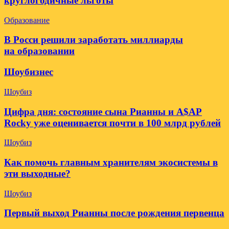
круглогодичные льготы
Образование
В Росси решили заработать миллиарды
на образовании
Шоубизнес
Шоубиз
Цифра дня: состояние сына Рианны и A$AP
Rocky уже оценивается почти в 100 млрд рублей
Шоубиз
Как помочь главным хранителям экосистемы в
эти выходные?
Шоубиз
Первый выход Рианны после рождения первенца