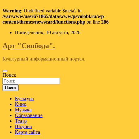
Warning
: Undefined variable $meta2 in
/var/www/user671865/data/www/psvolobl.ru/wp-
content/themes/newscard/functions.php
on line
286
Перейти
Понедельник, 10 августа, 2026
к
содержимому
Арт "Свобода".
Культурный информационный портал.
Поиск
Поиск
Культура
Кино
Музыка
Образование
Театр
Шоубиз
Карта сайта