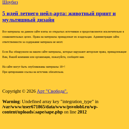
Шоубиз
5 идей летнего нейл-арта: животный принт и
мультяшный дизайн
Все материалы на данном сайте взяты из открытых источников и предоставляются исключительно в
ознакомительных целях. Права на материалы принадлежат их владельцам. Администрация сайта
ответственности за содержание материала не несет.
Если Вы обнаружили на нашем сайте материалы, которые нарушают авторские права, принадлежащие
Вам, Вашей компании или организации, пожалуйста, сообщите нам.
На сайте могут быть опубликованы материалы 18+!
При цитировании ссылка на источник обязательна.
Copyright © 2026
Арт "Свобода".
Warning
: Undefined array key "integration_type" in
/var/www/user671865/data/www/psvolobl.ru/wp-
content/uploads/.sape/sape.php
on line
2012