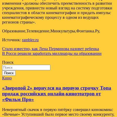
изменения «должны обеспечить преемственность в развитии
учреждения, привнести новый взгляд на систему подготовки
специалистов в области кинематографии и придать импульс
кинематографическому процессу в одном из ведущих
регионов страны».
Образование,Телевидение,Минкультуры,Фонтанка.Ру,
Источник:
rambler.ru
Навигация
Стало известно, как Лена Перминова назовет ребенка
В Росси решили заработать миллиарды на образовании
по
Поиск
записям
Поиск
Кино
«Зверопой 2» вернулся на первую строчку Топа
продаж российских онлайн-кинотеатров от
«Фильм Про»
Невероятный скачок в первую пятёрку совершил кинокомикс
«Вечные» Уступивший было первое место своему конкуренту,