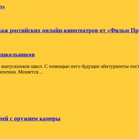
р»
даж российских онлайн-кинотеатров от «Фильм Пр
я школьников
я выпускников школ. С помощью него будущие абитуриенты пост
зменения. Меняется…
дей с оружием камеры