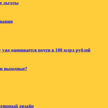
е льготы
овании
 уже оценивается почти в 100 млрд рублей
ти выходные?
льтяшный дизайн