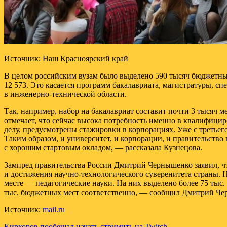
Источник: Наш Красноярский край
В целом российским вузам было выделено 590 тысяч бюджетных
12 573. Это касается программ бакалавриата, магистратуры, 
в инженерно-технической области.
Так, например, набор на бакалавриат составит почти 3 тысяч 
отмечает, что сейчас высока потребность именно в квалифици
делу, предусмотрены стажировки в корпорациях. Уже с третьег
Таким образом, и университет, и корпорации, и правительств
с хорошим стартовым окладом, — рассказала Кузнецова.
Зампред правительства России Дмитрий Чернышенко заявил, ч
и достижения научно-технологического суверенитета страны.
месте — педагогические науки. На них выделено более 75 тыс.
тыс. бюджетных мест соответственно, — сообщил Дмитрий Че
Источник:
mail.ru
Киркоров пообещал начать стримить на Twitch