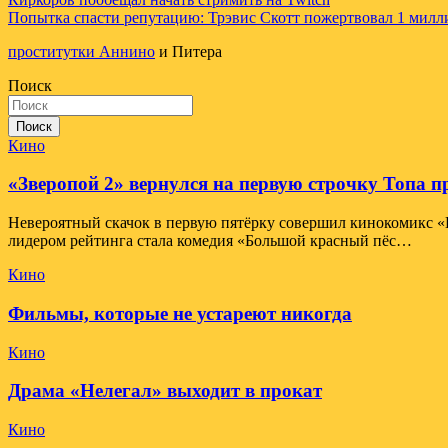
Навигация
Попытка спасти репутацию: Трэвис Скотт пожертвовал 1 милл
по
проститутки Аннино
и Питера
записям
Поиск
Поиск
Кино
«Зверопой 2» вернулся на первую строчку Топа 
Невероятный скачок в первую пятёрку совершил кинокомикс «В
лидером рейтинга стала комедия «Большой красный пёс…
Кино
Фильмы, которые не устареют никогда
Кино
Драма «Нелегал» выходит в прокат
Кино