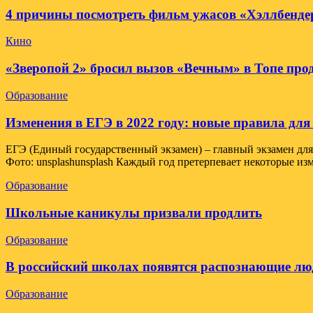
4 причины посмотреть фильм ужасов «Хэллбенде
Кино
«Зверопой 2» бросил вызов «Вечным» в Топе про
Образование
Изменения в ЕГЭ в 2022 году: новые правила дл
ЕГЭ (Единый государственный экзамен) – главный экзамен дл
Фото: unsplashunsplash Каждый год претерпевает некоторые и
Образование
Школьные каникулы призвали продлить
Образование
В российский школах появятся распознающие лю
Образование