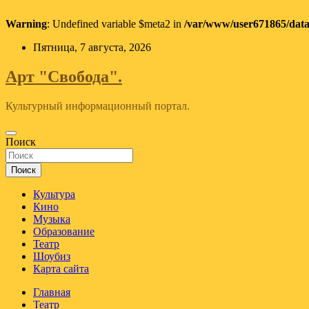
Warning
: Undefined variable $meta2 in
/var/www/user671865/data
Перейти
Пятница, 7 августа, 2026
к
содержимому
Арт "Свобода".
Культурный информационный портал.
Поиск
Поиск
Культура
Кино
Музыка
Образование
Театр
Шоубиз
Карта сайта
Главная
Театр