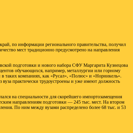
край, по информации регионального правительства, получил
оличество мест традиционно предусмотрено на направления
узовской подготовки и нового набора СФУ Маргарита Кузнецова
удентов обучающихся, например, металлургии или горному
 в таких компаниях, как «Русал», «Полюс» и «Норникель».
з вуза практически трудоустроены и уже имеют должность
лался на специальности для скорейшего импортозамещения
еским направлениям подготовки — 245 тыс. мест. На втором
ления. По ним между вузами распределено более 68 тыс. и 53