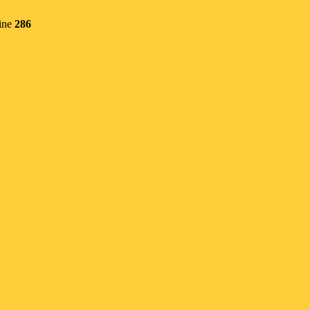
ine
286