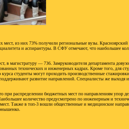
 мест, из них 73% получили региональные вузы. Красноярский 
специалитета и аспирантуры. В СФУ отмечают, что наибольшее к
мест, в магистратуру — 736. Замруководителя департамента дов
рованных технических и инженерных кадрах. Кроме того, для ст
о курса студенты могут проходить производственные стажировки
о поддерживают развитие направлений. Специалисты же выходя и
то при распределении бюджетных мест по направлениям упор де
 Наибольшее количество предусмотрено по инженерным и технич
 мест. Также в топ-3 вошли общественные и медицинские направ
рнышенко.