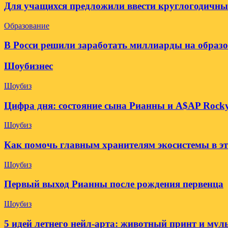
Для учащихся предложили ввести круглогодичны
Образование
В Росси решили заработать миллиарды на образ
Шоубизнес
Шоубиз
Цифра дня: состояние сына Рианны и A$AP Rocky
Шоубиз
Как помочь главным хранителям экосистемы в э
Шоубиз
Первый выход Рианны после рождения первенца
Шоубиз
5 идей летнего нейл-арта: животный принт и му