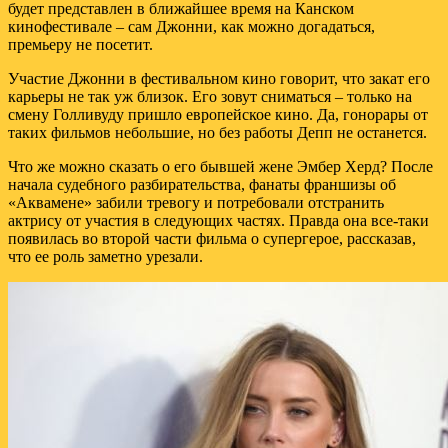
будет представлен в ближайшее время на Канском
кинофестивале – сам Джонни, как можно догадаться,
премьеру не посетит.
Участие Джонни в фестивальном кино говорит, что закат его
карьеры не так уж близок. Его зовут сниматься – только на
смену Голливуду пришло европейское кино. Да, гонорары от
таких фильмов небольшие, но без работы Депп не останется.
Что же можно сказать о его бывшей жене Эмбер Херд? После
начала судебного разбирательства, фанаты франшизы об
«Аквамене» забили тревогу и потребовали отстранить
актрису от участия в следующих частях. Правда она все-таки
появилась во второй части фильма о супергерое, рассказав,
что ее роль заметно урезали.