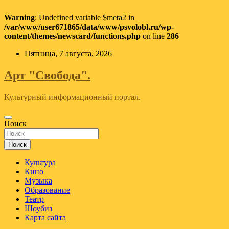
Warning
: Undefined variable $meta2 in
/var/www/user671865/data/www/psvolobl.ru/wp-
content/themes/newscard/functions.php
on line
286
Перейти
Пятница, 7 августа, 2026
к
содержимому
Арт "Свобода".
Культурный информационный портал.
Поиск
Поиск
Культура
Кино
Музыка
Образование
Театр
Шоубиз
Карта сайта