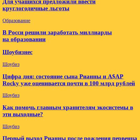
Для учащихся предложили ввести
круглогодичные льготы
Образование
В Росси решили заработать миллиарды
на образовании
Шоубизнес
Шоубиз
Цифра дня: состояние сына Рианны и A$AP
Rocky уже оценивается почти в 100 млрд рублей
Шоубиз
Как помочь главным хранителям экосистемы в
эти выходные?
Шоубиз
Первый выход Рианны после рождения первенца