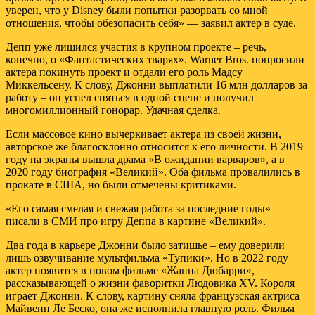
уверен, что у Disney были попытки разорвать со мной
отношения, чтобы обезопасить себя» — заявил актер в суде.
Депп уже лишился участия в крупном проекте – речь,
конечно, о «Фантастических тварях». Warner Bros. попросили
актера покинуть проект и отдали его роль Мадсу
Миккельсену. К слову, Джонни выплатили 16 млн долларов за
работу – он успел сняться в одной сцене и получил
многомиллионный гонорар. Удачная сделка.
Если массовое кино вычеркивает актера из своей жизни,
авторское же благосклонно относится к его личности. В 2019
году на экраны вышла драма «В ожидании варваров», а в
2020 году биография «Великий». Оба фильма провалились в
прокате в США, но были отмечены критиками.
«Его самая смелая и свежая работа за последние годы» —
писали в СМИ про игру Деппа в картине «Великий».
Два года в карьере Джонни было затишье – ему доверили
лишь озвучивание мультфильма «Тупики». Но в 2022 году
актер появится в новом фильме «Жанна Дюбарри»,
рассказывающей о жизни фаворитки Людовика XV. Короля
играет Джонни. К слову, картину сняла французская актриса
Майвенн Ле Беско, она же исполнила главную роль. Фильм