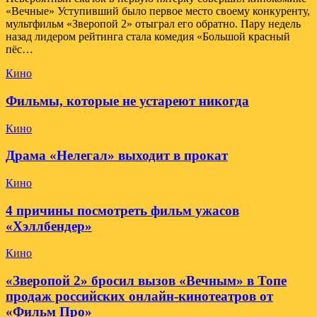
«Вечные» Уступивший было первое место своему конкуренту,
мультфильм «Зверопой 2» отыграл его обратно. Пару недель
назад лидером рейтинга стала комедия «Большой красный
пёс…
Кино
Фильмы, которые не устареют никогда
Кино
Драма «Нелегал» выходит в прокат
Кино
4 причины посмотреть фильм ужасов
«Хэллбендер»
Кино
«Зверопой 2» бросил вызов «Вечным» в Топе
продаж российских онлайн-кинотеатров от
«Фильм Про»