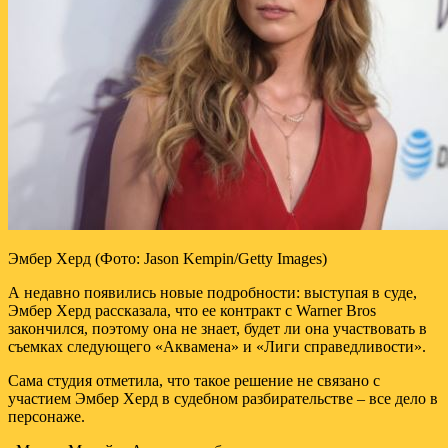
Эмбер Херд (Фото: Jason Kempin/Getty Images)
А недавно появились новые подробности: выступая в суде,
Эмбер Херд рассказала, что ее контракт с Warner Bros
закончился, поэтому она не знает, будет ли она участвовать в
съемках следующего «Аквамена» и «Лиги справедливости».
Сама студия отметила, что такое решение не связано с
участием Эмбер Херд в судебном разбирательстве – все дело в
персонаже.