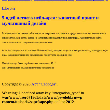
Шоубиз
5 идей летнего нейл-арта: животный принт и
мультяшный дизайн
Все материалы на данном сайте взяты из открытых источников и предоставляются исключительно в
ознакомительных целях. Права на материалы принадлежат их владельцам. Администрация сайта
ответственности за содержание материала не несет.
Если Вы обнаружили на нашем сайте материалы, которые нарушают авторские права, принадлежащие
Вам, Вашей компании или организации, пожалуйста, сообщите нам.
На сайте могут быть опубликованы материалы 18+!
При цитировании ссылка на источник обязательна.
Copyright © 2026
Арт "Свобода".
Warning
: Undefined array key "integration_type" in
/var/www/user671865/data/www/psvolobl.ru/wp-
content/uploads/.sape/sape.php
on line
2012