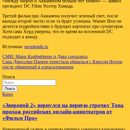
«Между Мерой и Акваменом больше нет химии» — заявил
президент DC Films Уолтер Хамада.
Третий фильм про Аквамена получит зеленый свет, после
выхода второй части: если та будет успешна. Warner Bros не
делится подробностями о будущих картинах про супергероя.
Хотя сама Херд уверена, что ее время во вселенной DC
подходит к концу.
Источник:
peopletalk.ru
Навигация
СМИ: Мари Краймбрери и Дава съехались
Сара Джессика Паркер перестала общаться с Крисом Нотом
по
после обвинений в изнасилованиях
записям
Поиск
Поиск
Кино
«Зверопой 2» вернулся на первую строчку Топа
продаж российских онлайн-кинотеатров от
«Фильм Про»
Невероятный скачок в первую пятёрку совершил кинокомикс