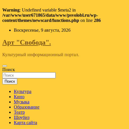
Warning
: Undefined variable $meta2 in
/var/www/user671865/data/www/psvolobl.ru/wp-
content/themes/newscard/functions.php
on line
286
Перейти
Воскресенье, 9 августа, 2026
к
содержимому
Арт "Свобода".
Культурный информационный портал.
Поиск
Поиск
Культура
Кино
Музыка
Образование
Театр
Шоубиз
Карта сайта