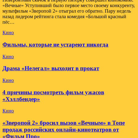
«Вечные» Уступивший было первое место своему конкуренту,
мультфильм «Зверопой 2» отыграл его обратно. Пару недель
назад лидером рейтинга стала комедия «Большой красный
пёс…
Кино
Фильмы, которые не устареют никогда
Кино
Драма «Нелегал» выходит в прокат
Кино
4 причины посмотреть фильм ужасов
«Хэллбендер»
Кино
«Зверопой 2» бросил вызов «Вечным» в Топе
продаж российских онлайн-кинотеатров от
«Фильм Про»