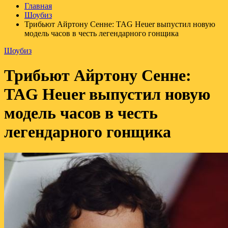
Главная
Шоубиз
Трибьют Айртону Сенне: TAG Heuer выпустил новую
модель часов в честь легендарного гонщика
Шоубиз
Трибьют Айртону Сенне:
TAG Heuer выпустил новую
модель часов в честь
легендарного гонщика