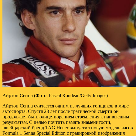
Айртон Сенна (Фото: Pascal Rondeau/Getty Images)
Айртон Сенна считается одним из лучших гонщиков в мире
автоспорта. Спустя 28 лет после трагической смерти он
продолжает быть олицетворением стремления к наивысшим
результатам. С целью почтить память знаменитости,
швейцарский бренд TAG Heuer выпустил новую модель часов
Formula 1 Senna Special Edition c гравировкой изображения