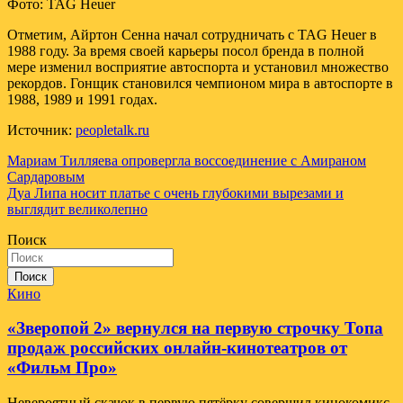
Фото: TAG Heuer
Отметим, Айртон Сенна начал сотрудничать с TAG Heuer в
1988 году. За время своей карьеры посол бренда в полной
мере изменил восприятие автоспорта и установил множество
рекордов. Гонщик становился чемпионом мира в автоспорте в
1988, 1989 и 1991 годах.
Источник:
peopletalk.ru
Навигация
Мариам Тилляева опровергла воссоединение с Амираном
Сардаровым
по
Дуа Липа носит платье с очень глубокими вырезами и
записям
выглядит великолепно
Поиск
Поиск
Кино
«Зверопой 2» вернулся на первую строчку Топа
продаж российских онлайн-кинотеатров от
«Фильм Про»
Невероятный скачок в первую пятёрку совершил кинокомикс