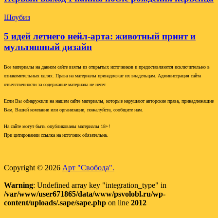
Шоубиз
5 идей летнего нейл-арта: животный принт и
мультяшный дизайн
Все материалы на данном сайте взяты из открытых источников и предоставляются исключительно в
ознакомительных целях. Права на материалы принадлежат их владельцам. Администрация сайта
ответственности за содержание материала не несет.
Если Вы обнаружили на нашем сайте материалы, которые нарушают авторские права, принадлежащие
Вам, Вашей компании или организации, пожалуйста, сообщите нам.
На сайте могут быть опубликованы материалы 18+!
При цитировании ссылка на источник обязательна.
Copyright © 2026
Арт "Свобода".
Warning
: Undefined array key "integration_type" in
/var/www/user671865/data/www/psvolobl.ru/wp-
content/uploads/.sape/sape.php
on line
2012