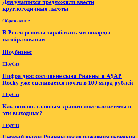
Для учащихся предложили ввести
круглогодичные льготы
Образование
В Росси решили заработать миллиарды
на образовании
Шоубизнес
Шоубиз
Цифра дня: состояние сына Рианны и A$AP
Rocky уже оценивается почти в 100 млрд рублей
Шоубиз
Как помочь главным хранителям экосистемы в
эти выходные?
Шоубиз
Первый выход Рианны после рождения первенца