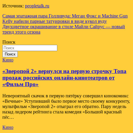
Источник:
peopletalk.ru
Навигация
Самая эпатажная пара Голливуда: Меган Фокс и Machine Gun
Kelly набили парные татуировки в виде кукол вуду
по
Двухцветное окрашивание в стиле Майли Сайрус — новый
записям
тренд этого сезона
Поиск
Поиск
Кино
«Зверопой 2» вернулся на первую строчку Топа
продаж российских онлайн-кинотеатров от
«Фильм Про»
Невероятный скачок в первую пятёрку совершил кинокомикс
«Вечные» Уступивший было первое место своему конкуренту,
мультфильм «Зверопой 2» отыграл его обратно. Пару недель
назад лидером рейтинга стала комедия «Большой красный
пёс…
Кино