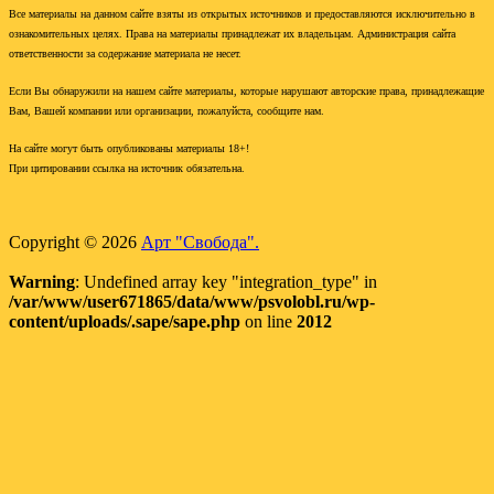
Все материалы на данном сайте взяты из открытых источников и предоставляются исключительно в
ознакомительных целях. Права на материалы принадлежат их владельцам. Администрация сайта
ответственности за содержание материала не несет.
Если Вы обнаружили на нашем сайте материалы, которые нарушают авторские права, принадлежащие
Вам, Вашей компании или организации, пожалуйста, сообщите нам.
На сайте могут быть опубликованы материалы 18+!
При цитировании ссылка на источник обязательна.
Copyright © 2026
Арт "Свобода".
Warning
: Undefined array key "integration_type" in
/var/www/user671865/data/www/psvolobl.ru/wp-
content/uploads/.sape/sape.php
on line
2012