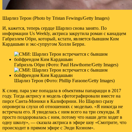
Шарлиз Терон (Photo by Tristan Fewings/Getty Images)
И, кажется, теперь сердце Шарлиз снова занято. По
информации Us Weekly, актриса закрутила роман с канадцем
Габриэлем Обри, который, кстати, является бывшим Ким
Кардашьян и экс-супругом Холли Берри.
Габриэль Обри (Фото: Paul Hawthorne/Getty Images)
Шарлиз Терон (Фото: Phillip Faraone/Getty Images)
К слову, пара уже попадала в объективы папарацци в 2017
году. Тогда актрису и модель сфотографировали вместе на
пирсе Санта-Моники в Калифорнии. Но Шарлиз сразу
опровергла слухи об отношениях с моделью. «Я никогда не
встречала его. Я увиделась с ним всего на три секунды. Я
просто поздоровалась с ним, потому что наши дети ходят в
одну школу», — сказала актриса в эфире шоу «Смотрите, что
происходит в прямом эфире с Энди Коэном».