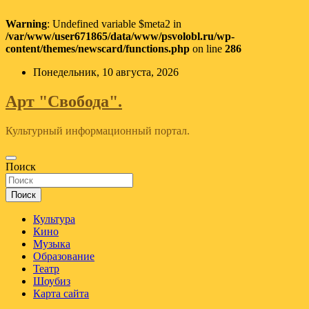
Warning
: Undefined variable $meta2 in
/var/www/user671865/data/www/psvolobl.ru/wp-
content/themes/newscard/functions.php
on line
286
Перейти
Понедельник, 10 августа, 2026
к
содержимому
Арт "Свобода".
Культурный информационный портал.
Поиск
Поиск
Культура
Кино
Музыка
Образование
Театр
Шоубиз
Карта сайта