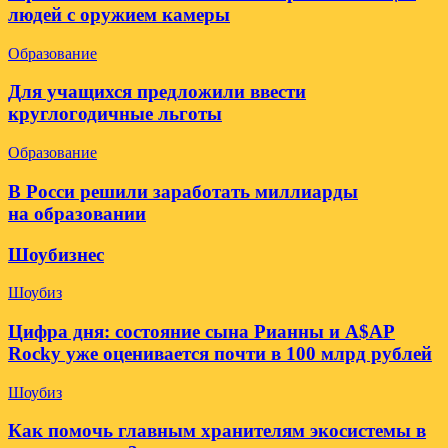
людей с оружием камеры
Образование
Для учащихся предложили ввести
круглогодичные льготы
Образование
В Росси решили заработать миллиарды
на образовании
Шоубизнес
Шоубиз
Цифра дня: состояние сына Рианны и A$AP
Rocky уже оценивается почти в 100 млрд рублей
Шоубиз
Как помочь главным хранителям экосистемы в