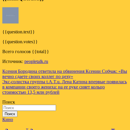
{{question.text}}
{{question.votes}}
Всего голосов {{total}}
Источник:
peopletalk.ru
Навигация
Ксения Бородина ответила на обвинения Ксении Собчак: «Вы
вечно сдаете своих коллег по цеху»
по
Экс-солистка группы t.А.T.u. Лена Катина впервые появилась
записям
в компании своего жениха: на ее руке сияет кольцо
стоимостью 13,5 млн рублей
Поиск
Поиск
Кино