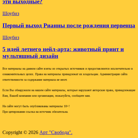
эти выходные?
Шоубиз
Первый выход Рианны после рождения первенца
Шоубиз
5 идей летнего нейл-арта: животный принт и
мультяшный дизайн
Все материалы на данном сайте взяты из открытых источников и предоставляются исключительно в
ознакомительных целях. Права на материалы принадлежат их владельцам. Администрация сайта
ответственности за содержание материала не несет.
Если Вы обнаружили на нашем сайте материалы, которые нарушают авторские права, принадлежащие
Вам, Вашей компании или организации, пожалуйста, сообщите нам.
На сайте могут быть опубликованы материалы 18+!
При цитировании ссылка на источник обязательна.
Copyright © 2026
Арт "Свобода".