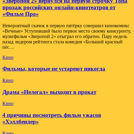
«Зверопой 2» вернулся на первую строчку Топа
продаж российских онлайн-кинотеатров от
«Фильм Про»
Невероятный скачок в первую пятёрку совершил кинокомикс
«Вечные» Уступивший было первое место своему конкуренту,
мультфильм «Зверопой 2» отыграл его обратно. Пару недель
назад лидером рейтинга стала комедия «Большой красный
пёс…
Кино
Фильмы, которые не устареют никогда
Кино
Драма «Нелегал» выходит в прокат
Кино
4 причины посмотреть фильм ужасов
«Хэллбендер»
Кино