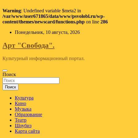
Warning
: Undefined variable $meta2 in
/var/www/user671865/data/www/psvolobl.ru/wp-
content/themes/newscard/functions.php
on line
286
Перейти
Понедельник, 10 августа, 2026
к
содержимому
Арт "Свобода".
Культурный информационный портал.
Поиск
Поиск
Культура
Кино
Музыка
Образование
Театр
Шоубиз
Карта сайта