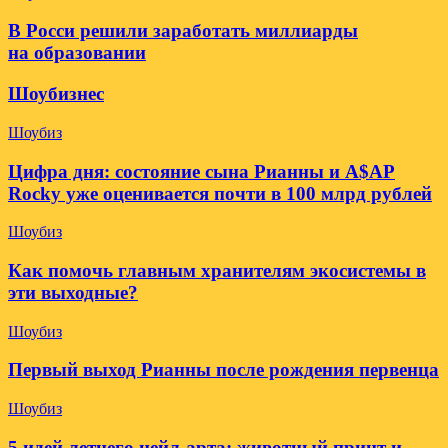
В Росси решили заработать миллиарды
на образовании
Шоубизнес
Шоубиз
Цифра дня: состояние сына Рианны и A$AP
Rocky уже оценивается почти в 100 млрд рублей
Шоубиз
Как помочь главным хранителям экосистемы в
эти выходные?
Шоубиз
Первый выход Рианны после рождения первенца
Шоубиз
5 идей летнего нейл-арта: животный принт и