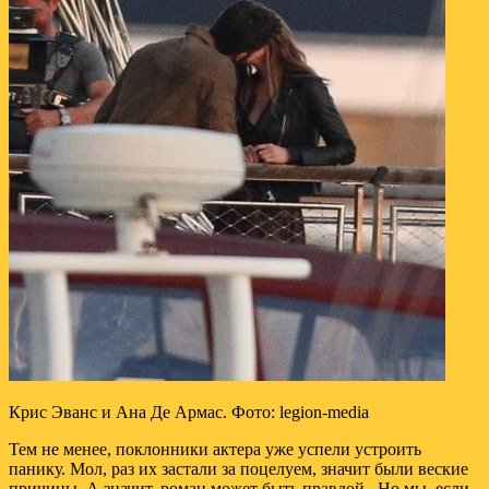
Крис Эванс и Ана Де Армас. Фото: legion-media
Тем не менее, поклонники актера уже успели устроить
панику. Мол, раз их застали за поцелуем, значит были веские
причины. А значит, роман может быть правдой. Но мы, если