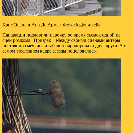
Крис Эванс и Ана Де Армас. Фото: legion-media
Папарацци подловили парочку во время съемок одной из
сцен ромкома «Призрак». Между своими сценами актеры
постоянно смеялись и забавно пародировали друг друга. А в
самом последнем кадре звезды поцеловались.