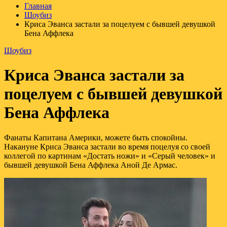
Главная
Шоубиз
Криса Эванса застали за поцелуем с бывшей девушкой
Бена Аффлека
Шоубиз
Криса Эванса застали за
поцелуем с бывшей девушкой
Бена Аффлека
Фанаты Капитана Америки, можете быть спокойны.
Накануне Криса Эванса застали во время поцелуя со своей
коллегой по картинам «Достать ножи» и «Серый человек» и
бывшей девушкой Бена Аффлека Аной Де Армас.