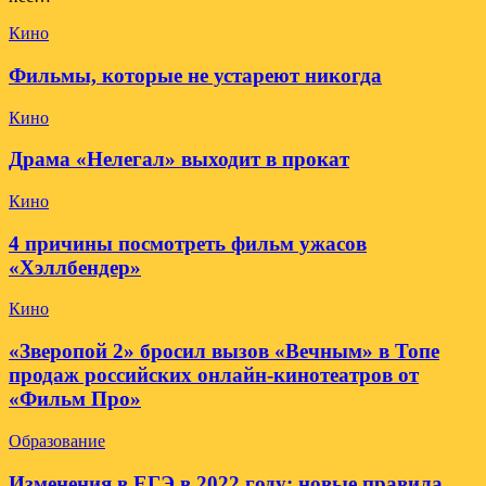
Кино
Фильмы, которые не устареют никогда
Кино
Драма «Нелегал» выходит в прокат
Кино
4 причины посмотреть фильм ужасов
«Хэллбендер»
Кино
«Зверопой 2» бросил вызов «Вечным» в Топе
продаж российских онлайн-кинотеатров от
«Фильм Про»
Образование
Изменения в ЕГЭ в 2022 году: новые правила