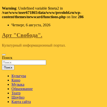
Warning
: Undefined variable $meta2 in
/var/www/user671865/data/www/psvolobl.ru/wp-
content/themes/newscard/functions.php
on line
286
Перейти
Четверг, 6 августа, 2026
к
содержимому
Арт "Свобода".
Культурный информационный портал.
Поиск
Поиск
Культура
Кино
Музыка
Образование
Театр
Шоубиз
Карта сайта