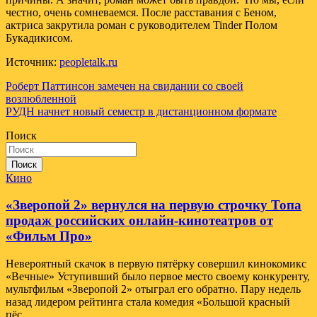
честно, очень сомневаемся. После расставания с Беном,
актриса закрутила роман с руководителем Tinder Полом
Букадикисом.
Источник:
peopletalk.ru
Навигация
Роберт Паттинсон замечен на свидании со своей
возлюбленной
по
РУДН начнет новый семестр в дистанционном формате
записям
Поиск
Поиск
Кино
«Зверопой 2» вернулся на первую строчку Топа
продаж российских онлайн-кинотеатров от
«Фильм Про»
Невероятный скачок в первую пятёрку совершил кинокомикс
«Вечные» Уступивший было первое место своему конкуренту,
мультфильм «Зверопой 2» отыграл его обратно. Пару недель
назад лидером рейтинга стала комедия «Большой красный
пёс…