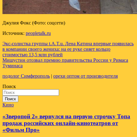
Джулия Фокс (Фото: соцсети)
Источник:
peopletalk.ru
Навигация
Экс-солистка группы t.А.T.u. Лена Катина впервые появилась
в компании своего жениха: на ее руке сияет кольцо
по
стоимостью 13,5 млн рублей
записям
Мишустин отозвал премию правительства России у Римаса
Туминаса
подолог Симферополь
|
орехи оптом от производителя
Поиск
Поиск
Кино
«Зверопой 2» вернулся на первую строчку Топа
продаж российских онлайн-кинотеатров от
«Фильм Про»