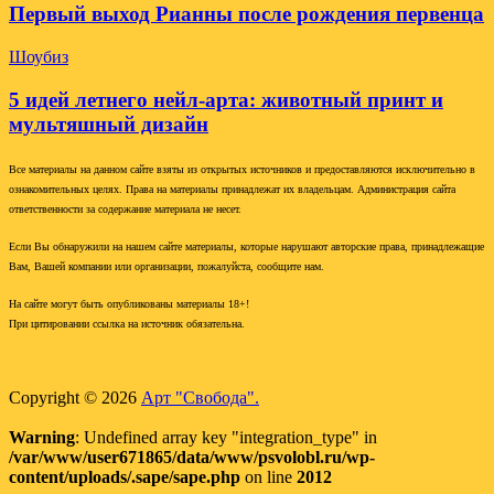
Первый выход Рианны после рождения первенца
Шоубиз
5 идей летнего нейл-арта: животный принт и
мультяшный дизайн
Все материалы на данном сайте взяты из открытых источников и предоставляются исключительно в
ознакомительных целях. Права на материалы принадлежат их владельцам. Администрация сайта
ответственности за содержание материала не несет.
Если Вы обнаружили на нашем сайте материалы, которые нарушают авторские права, принадлежащие
Вам, Вашей компании или организации, пожалуйста, сообщите нам.
На сайте могут быть опубликованы материалы 18+!
При цитировании ссылка на источник обязательна.
Copyright © 2026
Арт "Свобода".
Warning
: Undefined array key "integration_type" in
/var/www/user671865/data/www/psvolobl.ru/wp-
content/uploads/.sape/sape.php
on line
2012