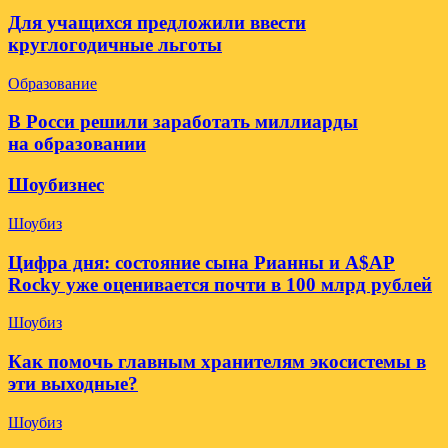
Для учащихся предложили ввести
круглогодичные льготы
Образование
В Росси решили заработать миллиарды
на образовании
Шоубизнес
Шоубиз
Цифра дня: состояние сына Рианны и A$AP
Rocky уже оценивается почти в 100 млрд рублей
Шоубиз
Как помочь главным хранителям экосистемы в
эти выходные?
Шоубиз