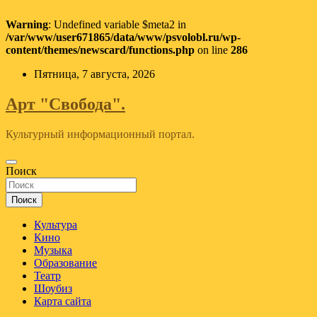
Warning
: Undefined variable $meta2 in
/var/www/user671865/data/www/psvolobl.ru/wp-
content/themes/newscard/functions.php
on line
286
Перейти
Пятница, 7 августа, 2026
к
содержимому
Арт "Свобода".
Культурный информационный портал.
Поиск
Поиск
Культура
Кино
Музыка
Образование
Театр
Шоубиз
Карта сайта