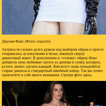
Джулия Фокс (Фото: соцсети)
Актриса не сильно долго думала над выбором образа и просто
отправилась за покупками в белье, накинув сверху
джинсовый жакет. В дополнению к «голому» образу Фокс
добавила свои любимые сапоги из денима и сумку, которую,
кстати, может сделать каждый. Вам всего лишь понадобятся
старые джинсы и стандартный швейный набор. Так вы точно
привлечете к себе много внимания. Смотри фото здесь.