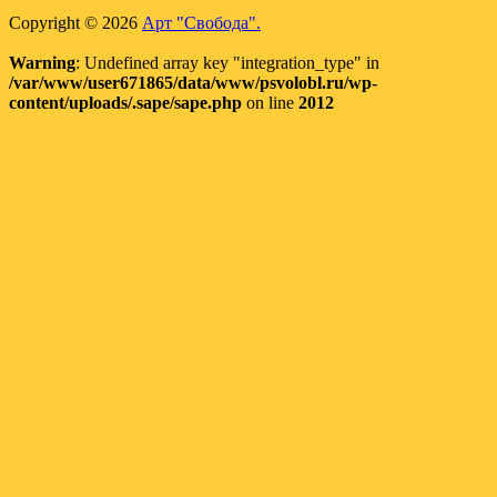
Copyright © 2026
Арт "Свобода".
Warning
: Undefined array key "integration_type" in
/var/www/user671865/data/www/psvolobl.ru/wp-
content/uploads/.sape/sape.php
on line
2012