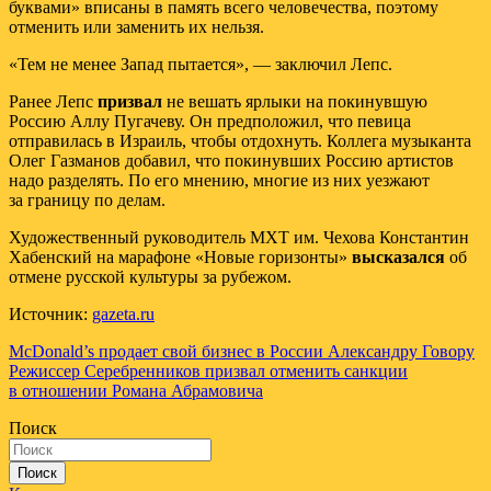
буквами» вписаны в память всего человечества, поэтому
отменить или заменить их нельзя.
«Тем не менее Запад пытается», — заключил Лепс.
Ранее Лепс
призвал
не вешать ярлыки на покинувшую
Россию Аллу Пугачеву. Он предположил, что певица
отправилась в Израиль, чтобы отдохнуть. Коллега музыканта
Олег Газманов добавил, что покинувших Россию артистов
надо разделять. По его мнению, многие из них уезжают
за границу по делам.
Художественный руководитель МХТ им. Чехова Константин
Хабенский на марафоне «Новые горизонты»
высказался
об
отмене русской культуры за рубежом.
Источник:
gazeta.ru
Навигация
McDonald’s продает свой бизнес в России Александру Говору
Режиссер Серебренников призвал отменить санкции
по
в отношении Романа Абрамовича
записям
Поиск
Поиск