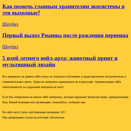
Как помочь главным хранителям экосистемы в
эти выходные?
Шоубиз
Первый выход Рианны после рождения первенца
Шоубиз
5 идей летнего нейл-арта: животный принт и
мультяшный дизайн
Все материалы на данном сайте взяты из открытых источников и предоставляются исключительно в
ознакомительных целях. Права на материалы принадлежат их владельцам. Администрация сайта
ответственности за содержание материала не несет.
Если Вы обнаружили на нашем сайте материалы, которые нарушают авторские права, принадлежащие
Вам, Вашей компании или организации, пожалуйста, сообщите нам.
На сайте могут быть опубликованы материалы 18+!
При цитировании ссылка на источник обязательна.