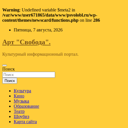
Warning
: Undefined variable $meta2 in
/var/www/user671865/data/www/psvolobl.ru/wp-
content/themes/newscard/functions.php
on line
286
Перейти
Пятница, 7 августа, 2026
к
содержимому
Арт "Свобода".
Культурный информационный портал.
Поиск
Поиск
Культура
Кино
Музыка
Образование
Театр
Шоубиз
Карта сайта