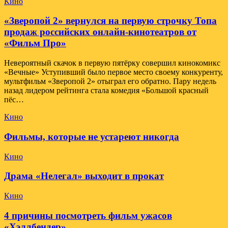
Кино
«Зверопой 2» вернулся на первую строчку Топа
продаж российских онлайн-кинотеатров от
«Фильм Про»
Невероятный скачок в первую пятёрку совершил кинокомикс
«Вечные» Уступивший было первое место своему конкуренту,
мультфильм «Зверопой 2» отыграл его обратно. Пару недель
назад лидером рейтинга стала комедия «Большой красный
пёс…
Кино
Фильмы, которые не устареют никогда
Кино
Драма «Нелегал» выходит в прокат
Кино
4 причины посмотреть фильм ужасов
«Хэллбендер»