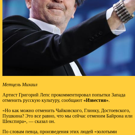
Метцель Михаил
Артист Григорий Лепс прокомментировал попытки Запада
отменить русскую культуру, сообщают
«Известия»
.
«Но как можно отменить Чайковского, Глинку, Достоевского,
Пушкина? Это все равно, что мы сейчас отменим Байрона или
Шекспира», — сказал он.
По словам певца, произведения этих людей «золотыми