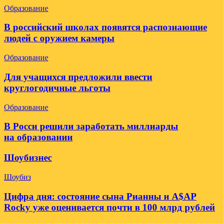
Образование
В российский школах появятся распознающие
людей с оружием камеры
Образование
Для учащихся предложили ввести
круглогодичные льготы
Образование
В Росси решили заработать миллиарды
на образовании
Шоубизнес
Шоубиз
Цифра дня: состояние сына Рианны и A$AP
Rocky уже оценивается почти в 100 млрд рублей