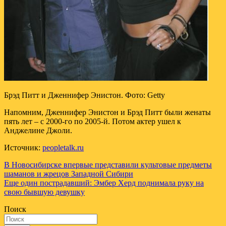
Брэд Питт и Дженнифер Энистон. Фото: Getty
Напомним, Дженнифер Энистон и Брэд Питт были женаты
пять лет – с 2000-го по 2005-й. Потом актер ушел к
Анджелине Джоли.
Источник:
peopletalk.ru
Навигация
В Новосибирске впервые представили культовые предметы
шаманов и жрецов Западной Сибири
по
Еще один пострадавший: Эмбер Херд поднимала руку на
записям
свою бывшую девушку
Поиск