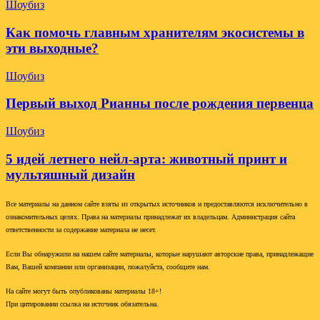
Шоубиз
Как помочь главным хранителям экосистемы в
эти выходные?
Шоубиз
Первый выход Рианны после рождения первенца
Шоубиз
5 идей летнего нейл-арта: животный принт и
мультяшный дизайн
Все материалы на данном сайте взяты из открытых источников и предоставляются исключительно в
ознакомительных целях. Права на материалы принадлежат их владельцам. Администрация сайта
ответственности за содержание материала не несет.
Если Вы обнаружили на нашем сайте материалы, которые нарушают авторские права, принадлежащие
Вам, Вашей компании или организации, пожалуйста, сообщите нам.
На сайте могут быть опубликованы материалы 18+!
При цитировании ссылка на источник обязательна.