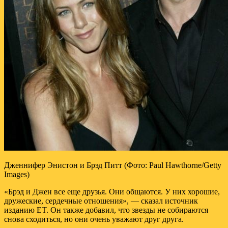
Дженнифер Энистон и Брэд Питт (Фото: Paul Hawthorne/Getty
Images)
«Брэд и Джен все еще друзья. Они общаются. У них хорошие,
дружеские, сердечные отношения», — сказал источник
изданию ET. Он также добавил, что звезды не собираются
снова сходиться, но они очень уважают друг друга.