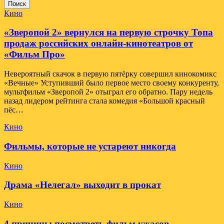
Поиск
Кино
«Зверопой 2» вернулся на первую строчку Топа
продаж российских онлайн-кинотеатров от
«Фильм Про»
Невероятный скачок в первую пятёрку совершил кинокомикс
«Вечные» Уступивший было первое место своему конкуренту,
мультфильм «Зверопой 2» отыграл его обратно. Пару недель
назад лидером рейтинга стала комедия «Большой красный
пёс…
Кино
Фильмы, которые не устареют никогда
Кино
Драма «Нелегал» выходит в прокат
Кино
4 причины посмотреть фильм ужасов