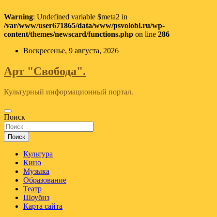
Warning
: Undefined variable $meta2 in
/var/www/user671865/data/www/psvolobl.ru/wp-
content/themes/newscard/functions.php
on line
286
Перейти
Воскресенье, 9 августа, 2026
к
содержимому
Арт "Свобода".
Культурный информационный портал.
Поиск
Поиск
Культура
Кино
Музыка
Образование
Театр
Шоубиз
Карта сайта