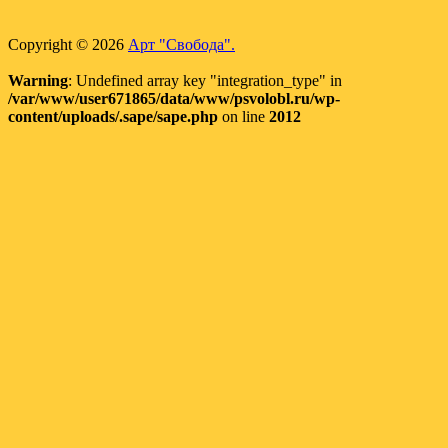
Copyright © 2026
Арт "Свобода".
Warning
: Undefined array key "integration_type" in
/var/www/user671865/data/www/psvolobl.ru/wp-
content/uploads/.sape/sape.php
on line
2012