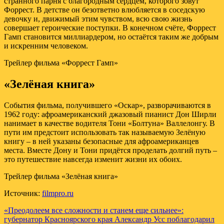
странного парня с благородным сердцем, которого зовут
Форрест. В детстве он безответно влюбляется в соседскую
девочку и, движимый этим чувством, всю свою жизнь
совершает героические поступки. В конечном счёте, Форрест
Гамп становится миллиардером, но остаётся таким же добрым
и искренним человеком.
Трейлер фильма «Форрест Гамп»
«Зелёная книга»
События фильма, получившего «Оскар», разворачиваются в
1962 году: афроамериканский джазовый пианист Дон Ширли
нанимает в качестве водителя Тони «Болтуна» Валлелонгу. В
пути им предстоит использовать так называемую Зелёную
книгу – в ней указаны безопасные для афроамериканцев
места. Вместе Дону и Тони придётся проделать долгий путь –
это путешествие навсегда изменит жизни их обоих.
Трейлер фильма «Зелёная книга»
Источник:
filmpro.ru
Навигация
«Преодолеем все сложности и станем еще сильнее»:
губернатор Красноярского края Александр Усс поблагодарил