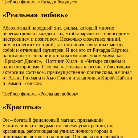
Трейлер фильма «Назад в будущее»
«Реальная любовь»
Абсолютный народный хит, фильм, который многие
пересматривают каждый год, чтобы зарядиться новогодним
настроением и позитивом. Несколько сюжетных линий,
романтических историй, так или иначе связанных между
собой и отличный саундтрек. И всё это от Ричарда Кёртиса,
написавшего сценарии к таким культовым комедиям, как
«Бриджет Джонс», «Ноттинг-Хилл» и «Четыре свадьбы и
одни похоронам». Словом, настоящая классика с блестящим
актёрским составом, преимущественно британским, начиная
от Алана Рикмана и Хью Гранта и заканчивая Кирой Найтли
и Эммой Томпсон.
Трейлер фильма «Реальная любовь»
«Красотка»
Он – богатый финансовый магнат, привыкший
манипулировать людьми по своему усмотрению, она –
красавица, работающая на улицах ночного города и
принимающая только наличные. Однажды они случайно