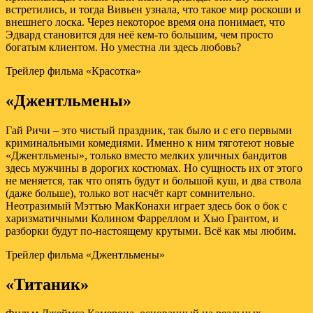
встретились, и тогда Вивьен узнала, что такое мир роскоши и
внешнего лоска. Через некоторое время она понимает, что
Эдвард становится для неё кем-то большим, чем просто
богатым клиентом. Но уместна ли здесь любовь?
Трейлер фильма «Красотка»
«Джентльмены»
Гай Ричи – это чистый праздник, так было и с его первыми
криминальными комедиями. Именно к ним тяготеют новые
«Джентльмены», только вместо мелких уличных бандитов
здесь мужчины в дорогих костюмах. Но сущность их от этого
не меняется, так что опять будут и большой куш, и два ствола
(даже больше), только вот насчёт карт сомнительно.
Неотразимый Мэттью МакКонахи играет здесь бок о бок с
харизматичными Колином Фарреллом и Хью Грантом, и
разборки будут по-настоящему крутыми. Всё как мы любим.
Трейлер фильма «Джентльмены»
«Титаник»