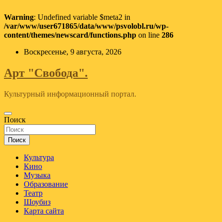
Warning
: Undefined variable $meta2 in
/var/www/user671865/data/www/psvolobl.ru/wp-
content/themes/newscard/functions.php
on line
286
Перейти
Воскресенье, 9 августа, 2026
к
содержимому
Арт "Свобода".
Культурный информационный портал.
Поиск
Поиск
Культура
Кино
Музыка
Образование
Театр
Шоубиз
Карта сайта