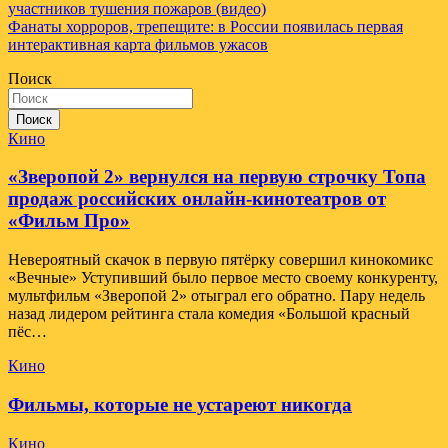
по
участников тушения пожаров (видео)
записям
Фанаты хорроров, трепещите: в России появилась первая
интерактивная карта фильмов ужасов
Поиск
Поиск
Кино
«Зверопой 2» вернулся на первую строчку Топа
продаж российских онлайн-кинотеатров от
«Фильм Про»
Невероятный скачок в первую пятёрку совершил кинокомикс
«Вечные» Уступивший было первое место своему конкуренту,
мультфильм «Зверопой 2» отыграл его обратно. Пару недель
назад лидером рейтинга стала комедия «Большой красный
пёс…
Кино
Фильмы, которые не устареют никогда
Кино