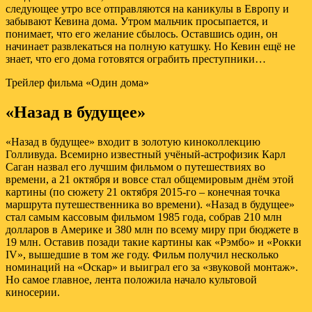
следующее утро все отправляются на каникулы в Европу и
забывают Кевина дома. Утром мальчик просыпается, и
понимает, что его желание сбылось. Оставшись один, он
начинает развлекаться на полную катушку. Но Кевин ещё не
знает, что его дома готовятся ограбить преступники…
Трейлер фильма «Один дома»
«Назад в будущее»
«Назад в будущее» входит в золотую киноколлекцию
Голливуда. Всемирно известный учёный-астрофизик Карл
Саган назвал его лучшим фильмом о путешествиях во
времени, а 21 октября и вовсе стал общемировым днём этой
картины (по сюжету 21 октября 2015-го – конечная точка
маршрута путешественника во времени). «Назад в будущее»
стал самым кассовым фильмом 1985 года, собрав 210 млн
долларов в Америке и 380 млн по всему миру при бюджете в
19 млн. Оставив позади такие картины как «Рэмбо» и «Рокки
IV», вышедшие в том же году. Фильм получил несколько
номинаций на «Оскар» и выиграл его за «звуковой монтаж».
Но самое главное, лента положила начало культовой
киносерии.