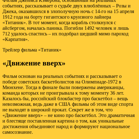
Фильм Джеймса Кэмерона, основанный на реальных
событиях, рассказывает о судьбе двух влюблённых – Розы и
Джека, оказавшихся в злополучную ночь с 14-го на 15 апреля
1912 года на борту гигантского круизного лайнера
«Титаник». В тот момент, когда корабль столкнулся с
айсбергом, началась паника. Погибли 1492 человек и лишь
712 удалось спастись – их подобрал шедший мимо пароход
«Карпатия».
Трейлер фильма «Титаник»
«Движение вверх»
Фильм основан на реальных событиях и рассказывает о
победе советских баскетболистов на Олимпиаде-1972 в
Мюнхене. Тогда в финале были повержены американцы,
команда которых не проигрывала к тому моменту 36 лет.
Казалось бы, российский блокбастер про баскетбол – вещь
невозможная, ведь даже в США фильмы об этом виде спорта
не выходят в широкий прокат. Секрет же в том, что
«Движение вверх» – не кино про баскетбол. Это драматичная
и блестяще поставленная картина о том, как уникальные
достижения объединяют народ и формируют национальное
самосознание.