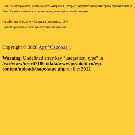
Если Вы обнаружили на нашем сайте материалы, которые нарушают авторские права, принадлежащие
Вам, Вашей компании или организации, пожалуйста, сообщите нам.
На сайте могут быть опубликованы материалы 18+!
При цитировании ссылка на источник обязательна.
Copyright © 2026
Арт "Свобода".
Warning
: Undefined array key "integration_type" in
/var/www/user671865/data/www/psvolobl.ru/wp-
content/uploads/.sape/sape.php
on line
2012