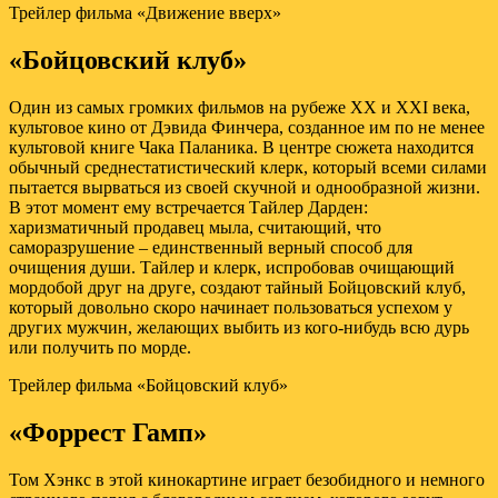
Трейлер фильма «Движение вверх»
«Бойцовский клуб»
Один из самых громких фильмов на рубеже ХХ и XXI века,
культовое кино от Дэвида Финчера, созданное им по не менее
культовой книге Чака Паланика. В центре сюжета находится
обычный среднестатистический клерк, который всеми силами
пытается вырваться из своей скучной и однообразной жизни.
В этот момент ему встречается Тайлер Дарден:
харизматичный продавец мыла, считающий, что
саморазрушение – единственный верный способ для
очищения души. Тайлер и клерк, испробовав очищающий
мордобой друг на друге, создают тайный Бойцовский клуб,
который довольно скоро начинает пользоваться успехом у
других мужчин, желающих выбить из кого-нибудь всю дурь
или получить по морде.
Трейлер фильма «Бойцовский клуб»
«Форрест Гамп»
Том Хэнкс в этой кинокартине играет безобидного и немного