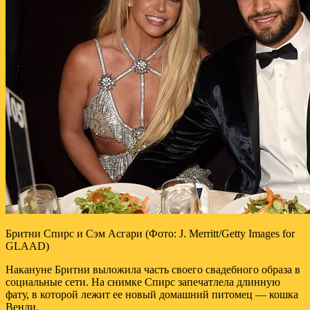
Бритни Спирс и Сэм Асгари (Фото: J. Merritt/Getty Images for
GLAAD)
Накануне Бритни выложила часть своего свадебного образа в
социальные сети. На снимке Спирс запечатлела длинную
фату, в которой лежит ее новый домашний питомец — кошка
Венди.