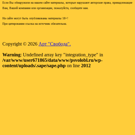
Если Вы обнаружили на нашем сайте материалы, которые нарушают авторские права, принадлежащие
Вам, Вашей компании или организации, пожалуйста, сообщите нам.
На сайте могут быть опубликованы материалы 18+!
При цитировании ссылка на источник обязательна.
Copyright © 2026
Арт "Свобода".
Warning
: Undefined array key "integration_type" in
/var/www/user671865/data/www/psvolobl.ru/wp-
content/uploads/.sape/sape.php
on line
2012