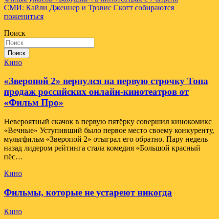
Навигация
СМИ: Кайли Дженнер и Трэвис Скотт собираются
по
пожениться
записям
Поиск
Поиск
Кино
«Зверопой 2» вернулся на первую строчку Топа
продаж российских онлайн-кинотеатров от
«Фильм Про»
Невероятный скачок в первую пятёрку совершил кинокомикс
«Вечные» Уступивший было первое место своему конкуренту,
мультфильм «Зверопой 2» отыграл его обратно. Пару недель
назад лидером рейтинга стала комедия «Большой красный
пёс…
Кино
Фильмы, которые не устареют никогда
Кино