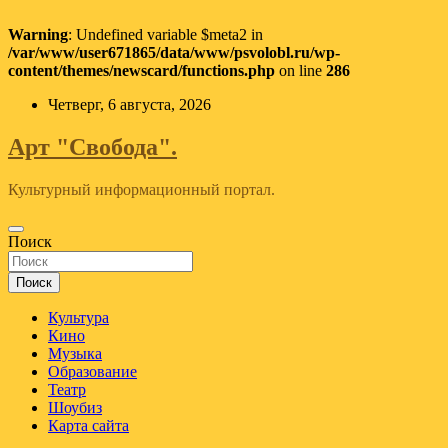
Warning
: Undefined variable $meta2 in
/var/www/user671865/data/www/psvolobl.ru/wp-
content/themes/newscard/functions.php
on line
286
Перейти
Четверг, 6 августа, 2026
к
содержимому
Арт "Свобода".
Культурный информационный портал.
Поиск
Поиск
Культура
Кино
Музыка
Образование
Театр
Шоубиз
Карта сайта