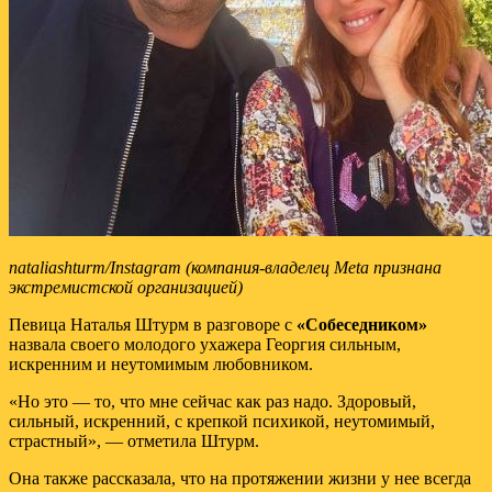
nataliashturm/Instagram (компания-владелец Meta признана
экстремистской организацией)
Певица Наталья Штурм в разговоре с
«Собеседником»
назвала своего молодого ухажера Георгия сильным,
искренним и неутомимым любовником.
«Но это — то, что мне сейчас как раз надо. Здоровый,
сильный, искренний, с крепкой психикой, неутомимый,
страстный», — отметила Штурм.
Она также рассказала, что на протяжении жизни у нее всегда