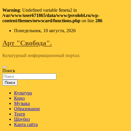
Warning
: Undefined variable $meta2 in
/var/www/user671865/data/www/psvolobl.ru/wp-
content/themes/newscard/functions.php
on line
286
Перейти
Понедельник, 10 августа, 2026
к
содержимому
Арт "Свобода".
Культурный информационный портал.
Поиск
Поиск
Культура
Кино
Музыка
Образование
Театр
Шоубиз
Карта сайта