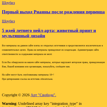
Шоубиз
Первый выход Рианны после рождения первенца
Шоубиз
5 идей летнего нейл-арта: животный принт и
мультяшный дизайн
Все материалы на данном сайте взяты из открытых источников и предоставляются исключительно в
ознакомительных целях. Права на материалы принадлежат их владельцам. Администрация сайта
ответственности за содержание материала не несет.
Если Вы обнаружили на нашем сайте материалы, которые нарушают авторские права, принадлежащие
Вам, Вашей компании или организации, пожалуйста, сообщите нам.
На сайте могут быть опубликованы материалы 18+!
При цитировании ссылка на источник обязательна.
Copyright © 2026
Арт "Свобода".
Warning
: Undefined array key "integration_type" in