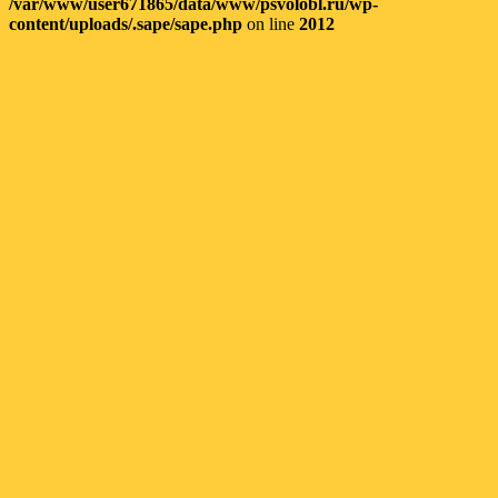
/var/www/user671865/data/www/psvolobl.ru/wp-
content/uploads/.sape/sape.php
on line
2012