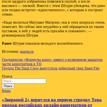
после щедрого избранника появлялся скупой, а после
высокого — низкий. Вместе с этим Штурм убеждена, что рано
или поздно встретит «единственного», с которым и построит
семью.
«Надо молиться Матушке Матроне, она в этих вопросах очень
помогает. Но сейчас мне неудобно к ней обращаться по таким
пустякам, к ней у людей есть просьбы и поважнее», —
резюмировала Штурм.
Ранее
Штурм показала молодого возлюбленного.
Источник:
gazeta.ru
Навигация
Гендиректор «Формулы кино» заявил о возможном закрытии
части кинотеатров в ТЦ
по
Группа The Daze Crew выпустила дебютный трек Stage Fire
записям
Поиск
Поиск
Кино
«Зверопой 2» вернулся на первую строчку Топа
продаж российских онлайн-кинотеатров от