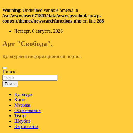
Warning
: Undefined variable $meta2 in
/var/www/user671865/data/www/psvolobl.ru/wp-
content/themes/newscard/functions.php
on line
286
Перейти
Четверг, 6 августа, 2026
к
содержимому
Арт "Свобода".
Культурный информационный портал.
Поиск
Поиск
Культура
Кино
Музыка
Образование
Театр
Шоубиз
Карта сайта