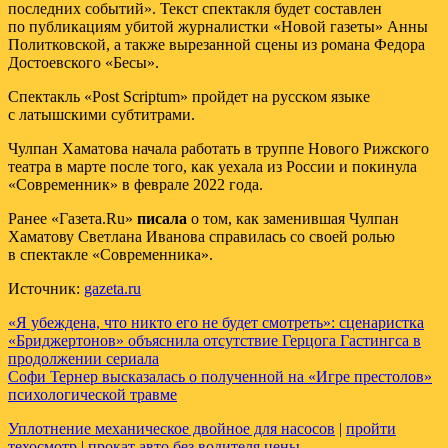
последних событий». Текст спектакля будет составлен
по публикациям убитой журналистки «Новой газеты» Анны
Политковской, а также вырезанной сцены из романа Федора
Достоевского «Бесы».
Спектакль «Post Scriptum» пройдет на русском языке
с латышскими субтитрами.
Чулпан Хаматова начала работать в труппе Нового Рижского
театра в марте после того, как уехала из России и покинула
«Современник» в феврале 2022 года.
Ранее «Газета.Ru»
писала
о том, как заменившая Чулпан
Хаматову Светлана Иванова справилась со своей ролью
в спектакле «Современника».
Источник:
gazeta.ru
Навигация
«Я убеждена, что никто его не будет смотреть»: сценаристка
«Бриджертонов» объяснила отсутствие Герцога Гастингса в
по
продолжении сериала
записям
Софи Тернер высказалась о полученной на «Игре престолов»
психологической травме
Уплотнение механическое двойное для насосов
|
пройти
техосмотр
|
прокат авто без водителя цены