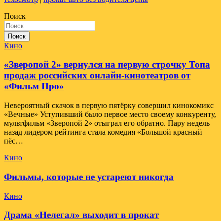
Поиск
Поиск
Кино
«Зверопой 2» вернулся на первую строчку Топа
продаж российских онлайн-кинотеатров от
«Фильм Про»
Невероятный скачок в первую пятёрку совершил кинокомикс
«Вечные» Уступивший было первое место своему конкуренту,
мультфильм «Зверопой 2» отыграл его обратно. Пару недель
назад лидером рейтинга стала комедия «Большой красный
пёс…
Кино
Фильмы, которые не устареют никогда
Кино
Драма «Нелегал» выходит в прокат