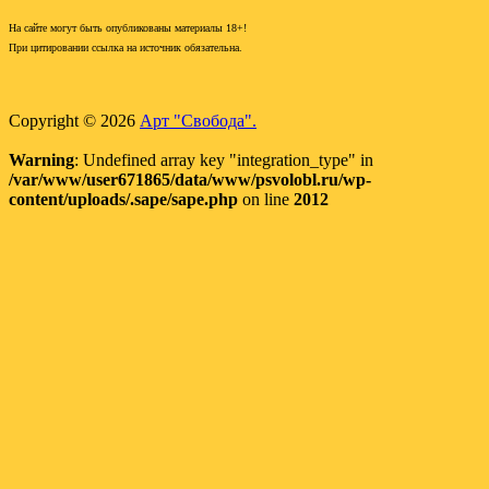
На сайте могут быть опубликованы материалы 18+!
При цитировании ссылка на источник обязательна.
Copyright © 2026
Арт "Свобода".
Warning
: Undefined array key "integration_type" in
/var/www/user671865/data/www/psvolobl.ru/wp-
content/uploads/.sape/sape.php
on line
2012